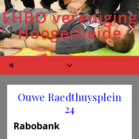
EHBO vereniging
Hoogerheide
Ouwe Raedthuysplein
24
Rabobank